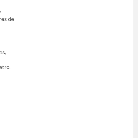
 
es de 
s, 
tro. 