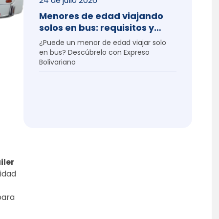
24 de julio 2026
Menores de edad viajando
solos en bus: requisitos y
permiso
¿Puede un menor de edad viajar solo 
en bus? Descúbrelo con Expreso 
Bolivariano
ler 
idad 
ara 