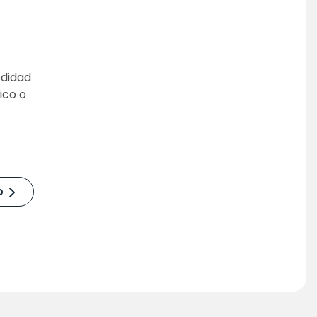
didad 
co o 
o
 